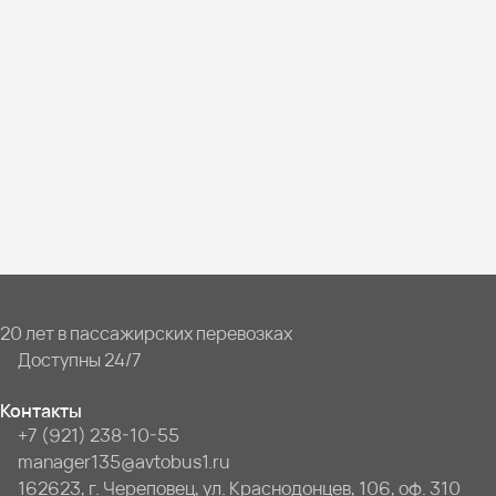
20 лет в пассажирских перевозках
Доступны 24/7
Контакты
+7 (921) 238-10-55
manager135@avtobus1.ru
162623, г. Череповец, ул. Краснодонцев, 106, оф. 310