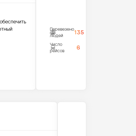
 обеспечить
ртный
Перевезено
135
людей
Число
6
рейсов