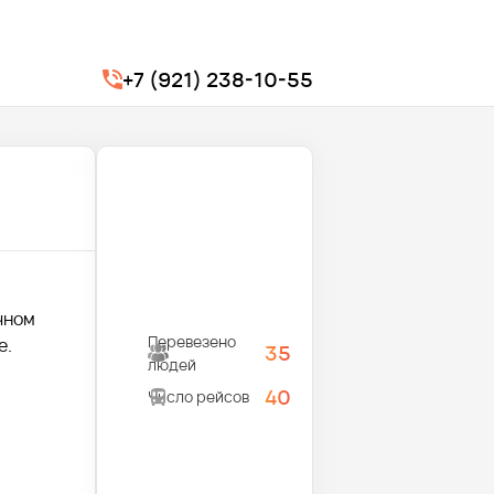
+7 (921) 238-10-55
чном
Перевезено
е.
35
людей
40
Число рейсов