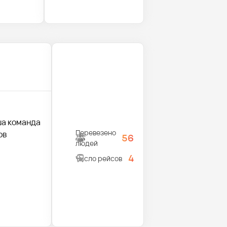
ша команда
Перевезено
ов
56
людей
4
Число рейсов