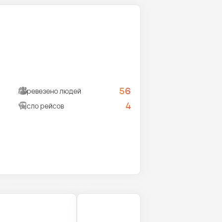
56
Перевезено людей
4
Число рейсов