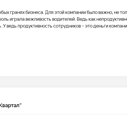
бых гранях бизнеса. Для этой компании было важно, не то
оль играла вежливость водителей. Ведь как непродуктивн
. У ведь продуктивность сотрудников – это деньги компан
а транспорте. Один из пунктов – вежливое и доброжелател
Квартал"