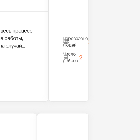
 весь процесс
а работы,
Перевезено
28
людей
на случай
Число
2
рейсов