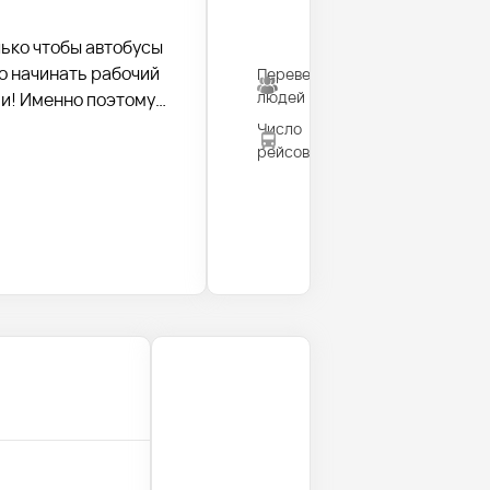
лько чтобы автобусы
о начинать рабочий
Перевезено
820
людей
ии! Именно поэтому
ьное общение с
Число
35
рейсов