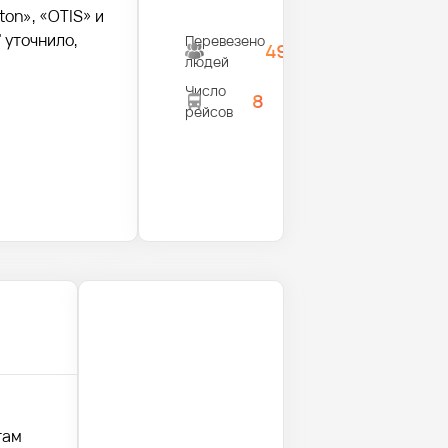
on», «OTIS» и
 уточнило,
Перевезено
495
людей
Число
8
рейсов
там