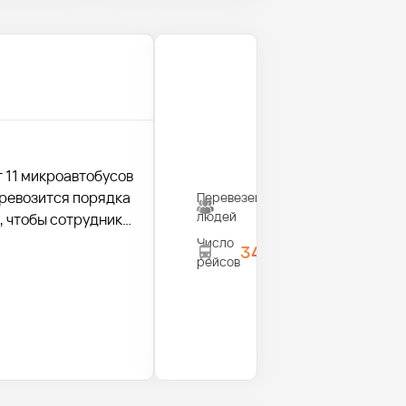
т 11 микроавтобусов
еревозится порядка
Перевезено
470
людей
, чтобы сотрудники
Число
34
рейсов