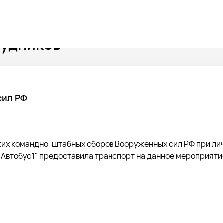
рудников
сил РФ
ских командно-штабных сборов Вооруженных сил РФ при ли
"Автобус1" предоставила транспорт на данное мероприяти