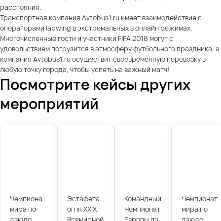
расстояния.
Транспортная компания Avtobus1.ru имеет взаимодействие с
операторами lapwing в экстремальных в онлайн режимах.
Многочисленные гости и участники FIFA 2018 могут с
удовольствием погрузится в атмосферу футбольного праздника, а
компания Avtobus1.ru осуществит своевременную перевозку в
любую точку города, чтобы успеть на важный матч!
Посмотрите кейсы других
мероприятий
Чемпиона
Эстафета
Командный
Чемпионат
мира по
огня XXIX
Чемпионат
мира по
дзюдо
Всемирной
Европы по
дзюдо