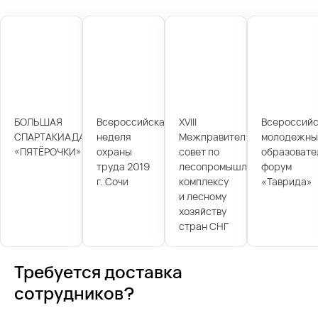
БОЛЬШАЯ
Всероссийская
XVIII
Всероссийс
СПАРТАКИАДА
неделя
Межправительственный
молодежны
«ПЯТЁРОЧКИ»
охраны
совет по
образовате
труда 2019
лесопромышленному
форум
г. Сочи
комплексу
«Таврида»
и лесному
хозяйству
стран СНГ
Требуется доставка
сотрудников?