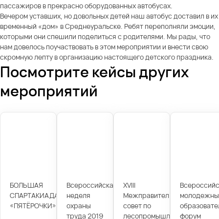
пассажиров в прекрасно оборудованных автобусах.
Вечером уставших, но довольных детей наш автобус доставил в их
временный «дом» в Среднеуральске. Ребят переполняли эмоции,
которыми они спешили поделиться с родителями. Мы рады, что
нам довелось поучаствовать в этом мероприятии и внести свою
скромную лепту в организацию настоящего детского праздника.
Посмотрите кейсы других
мероприятий
БОЛЬШАЯ
Всероссийская
XVIII
Всероссийс
СПАРТАКИАДА
неделя
Межправительственный
молодежны
«ПЯТЁРОЧКИ»
охраны
совет по
образовате
труда 2019
лесопромышленному
форум