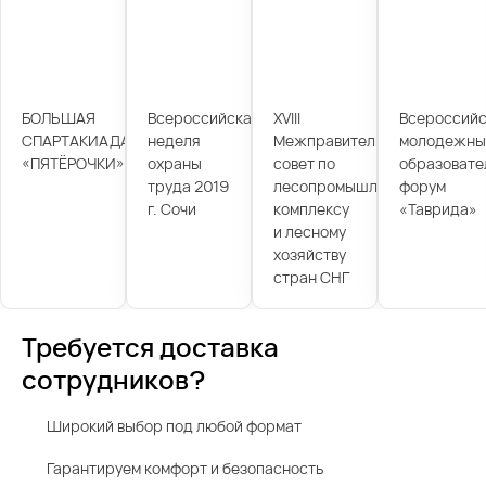
БОЛЬШАЯ
Всероссийская
XVIII
Всероссийс
СПАРТАКИАДА
неделя
Межправительственный
молодежны
«ПЯТЁРОЧКИ»
охраны
совет по
образовате
труда 2019
лесопромышленному
форум
г. Сочи
комплексу
«Таврида»
и лесному
хозяйству
стран СНГ
Требуется доставка
сотрудников?
Широкий выбор под любой формат
Гарантируем комфорт и безопасность