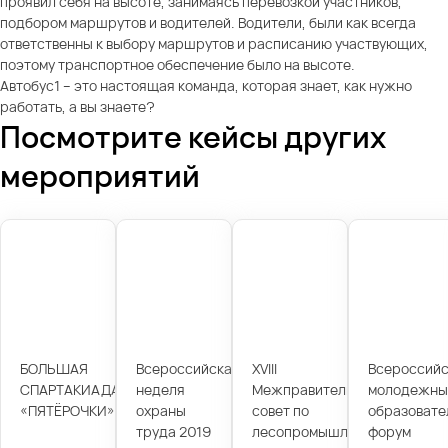
проявил себя на высоте, занимаясь перевозкой участников,
подбором маршрутов и водителей. Водители, были как всегда
ответственны к выбору маршрутов и расписанию участвующих,
поэтому транспортное обеспечение было на высоте.
Автобус1 – это настоящая команда, которая знает, как нужно
работать, а вы знаете?
Посмотрите кейсы других
мероприятий
БОЛЬШАЯ
Всероссийская
XVIII
Всероссийс
СПАРТАКИАДА
неделя
Межправительственный
молодежны
«ПЯТЁРОЧКИ»
охраны
совет по
образовате
труда 2019
лесопромышленному
форум