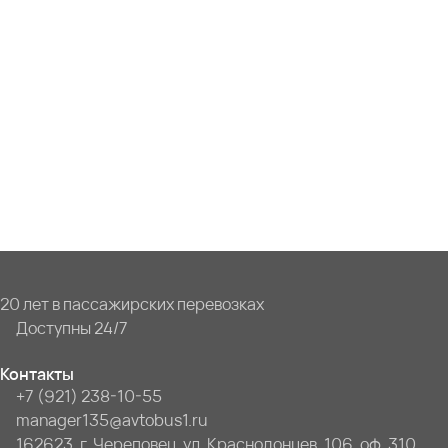
20 лет в пассажирских перевозках
Доступны 24/7
Контакты
+7 (921) 238-10-55
manager135@avtobus1.ru
162623, г. Череповец, ул. Краснодонцев, 106, оф. 310