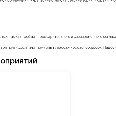
а», «Солнечный», «Уральские огни», «Исетские зори», «Курьи», «
ных, так как требуют предварительного и своевременного соглас
даря почти десятилетнему опыту пассажирских перевозок. Надеем
роприятий