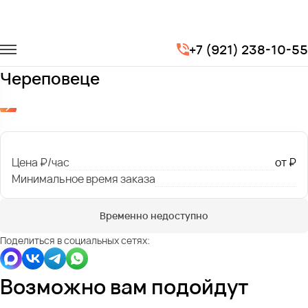
Главная
Автопарк
Легковые автомобили
Mercedes EQE
+7 (921) 238-10-55
Заказать Mercedes EQE с водителем в
Череповеце
Цена ₽/час
от ₽
Минимальное время заказа
Временно недоступно
Поделиться в социальных сетях:
Возможно вам подойдут