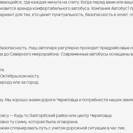
вающийся, где каждая минута на счету. Когда перед вами или ваш
тановится аренда комфортабельного автобуса. Компания Автобус1
риант для тех, кто ценит пунктуальность, безопасность и хочет, 
ю безопасность. Наш автопарк регулярно проходит предрейсовые 
она до Северного микрорайона. Современные автобусы оснащены 
ге.
 Октябрьском мосту.
ироду или за город.
зу. Мы хорошо знаем дороги Череповца и потребности наших зем
ресу — будь то Заягорбский район или центр Череповца.
вно ту сумму, которая была оговорена.
ем спланировать путь с учетом дорожной ситуации в час пик.