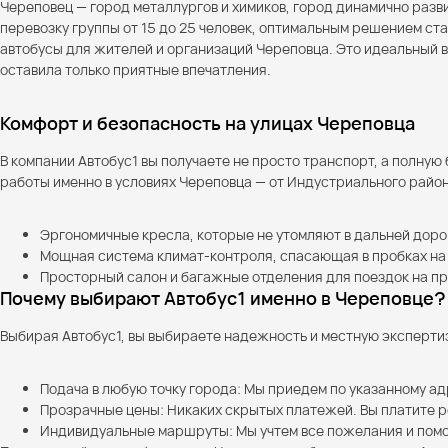
Череповец — город металлургов и химиков, город динамично разви
перевозку группы от 15 до 25 человек, оптимальным решением с
автобусы для жителей и организаций Череповца. Это идеальный ва
оставила только приятные впечатления.
Комфорт и безопасность на улицах Череповца
В компании Автобус1 вы получаете не просто транспорт, а полну
работы именно в условиях Череповца — от Индустриального рай
Эргономичные кресла, которые не утомляют в дальней доро
Мощная система климат-контроля, спасающая в пробках на
Просторный салон и багажные отделения для поездок на пр
Почему выбирают Автобус1 именно в Череповце?
Выбирая Автобус1, вы выбираете надежность и местную эксперти
Подача в любую точку города: Мы приедем по указанному ад
Прозрачные цены: Никаких скрытых платежей. Вы платите ро
Индивидуальные маршруты: Мы учтем все пожелания и помож